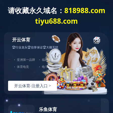
广发(中国)
首页
新闻中心
重点关注
2025
重点关注
通知公告
集团要闻
重点关注