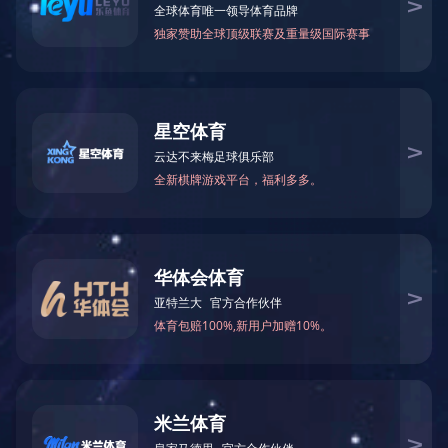
国资动态
企业动态
时政要闻
人物风采
媒体关注
专题报道
国资委动态
媒体联络